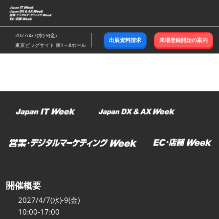
ス
キ
ッ
2027/4/7(水)-9(金)
出展資料請求
来場登録開始の案内
プ
東京ビッグサイト 東1～8ホール
し
て
進
む
開催概要
2027/4/7(水)-9(金)
10:00-17:00