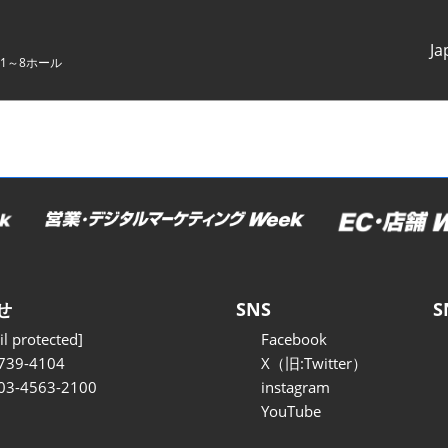
Ja
1～8ホール
Japanes
English
せ
SNS
S
l protected]
Facebook
739-4104
X（旧:Twitter）
 03-4563-2100
instagram
YouTube