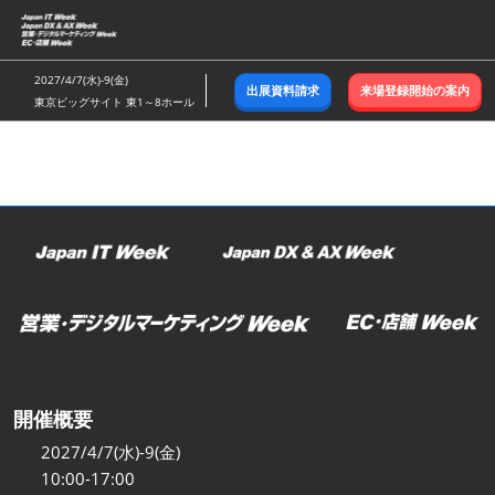
ス
キ
ッ
2027/4/7(水)-9(金)
出展資料請求
来場登録開始の案内
プ
東京ビッグサイト 東1～8ホール
し
て
進
む
開催概要
2027/4/7(水)-9(金)
10:00-17:00