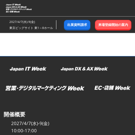
ス
キ
ッ
2027/4/7(水)-9(金)
出展資料請求
来場登録開始の案内
プ
東京ビッグサイト 東1～8ホール
し
て
進
む
開催概要
2027/4/7(水)-9(金)
10:00-17:00