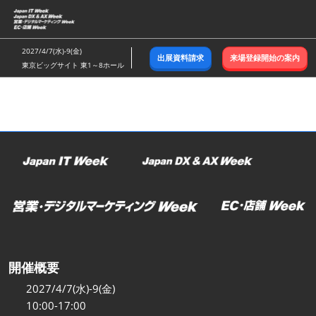
ス
キ
ッ
2027/4/7(水)-9(金)
出展資料請求
来場登録開始の案内
プ
東京ビッグサイト 東1～8ホール
し
て
進
む
開催概要
2027/4/7(水)-9(金)
10:00-17:00