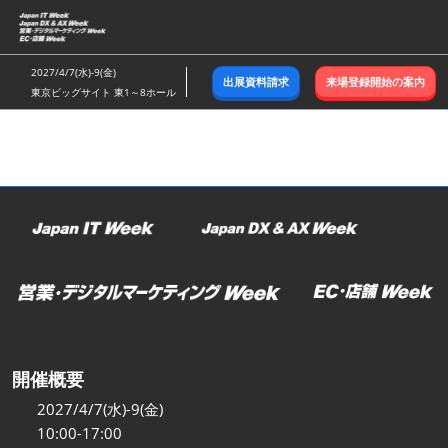
ス
キ
ッ
2027/4/7(水)-9(金)
出展資料請求
来場登録開始の案内
プ
東京ビッグサイト 東1～8ホール
し
て
進
む
開催概要
2027/4/7(水)-9(金)
10:00-17:00