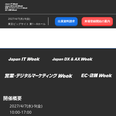
ス
キ
ッ
2027/4/7(水)-9(金)
出展資料請求
来場登録開始の案内
プ
東京ビッグサイト 東1～8ホール
し
て
進
む
開催概要
2027/4/7(水)-9(金)
10:00-17:00