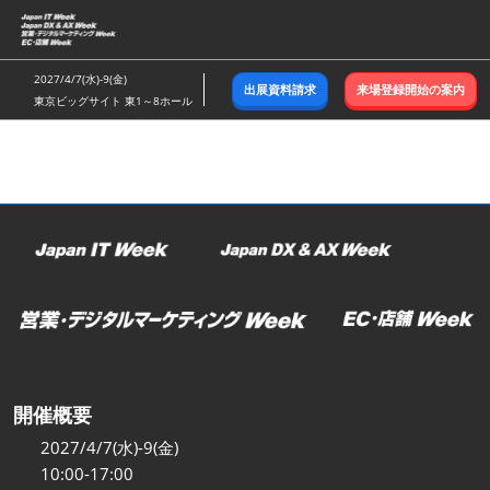
ス
キ
ッ
2027/4/7(水)-9(金)
出展資料請求
来場登録開始の案内
プ
東京ビッグサイト 東1～8ホール
し
て
進
む
開催概要
2027/4/7(水)-9(金)
10:00-17:00