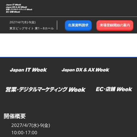
ス
キ
ッ
2027/4/7(水)-9(金)
出展資料請求
来場登録開始の案内
プ
東京ビッグサイト 東1～8ホール
し
て
進
む
開催概要
2027/4/7(水)-9(金)
10:00-17:00