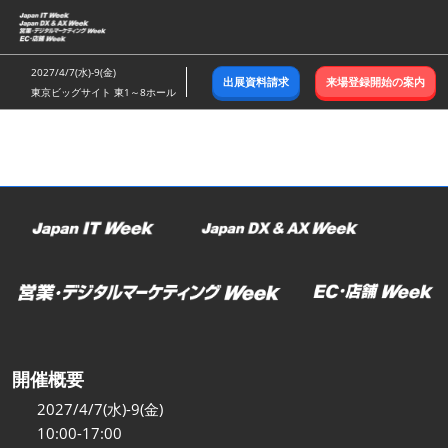
ス
キ
ッ
2027/4/7(水)-9(金)
出展資料請求
来場登録開始の案内
プ
東京ビッグサイト 東1～8ホール
し
て
進
む
開催概要
2027/4/7(水)-9(金)
10:00-17:00