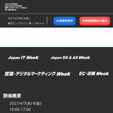
ス
キ
ッ
2027/4/7(水)-9(金)
出展資料請求
来場登録開始の案内
プ
東京ビッグサイト 東1～8ホール
し
て
進
む
開催概要
2027/4/7(水)-9(金)
10:00-17:00