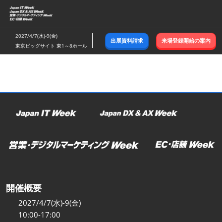
ス
キ
ッ
2027/4/7(水)-9(金)
出展資料請求
来場登録開始の案内
プ
東京ビッグサイト 東1～8ホール
し
て
進
む
開催概要
2027/4/7(水)-9(金)
10:00-17:00