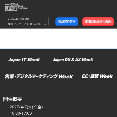
ス
キ
ッ
2027/4/7(水)-9(金)
出展資料請求
来場登録開始の案内
プ
東京ビッグサイト 東1～8ホール
し
て
進
む
開催概要
2027/4/7(水)-9(金)
10:00-17:00