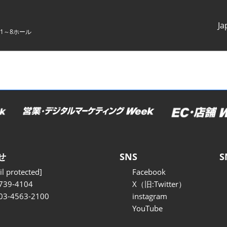
Ja
1～8ホール
Japanes
English
せ
SNS
S
l protected]
Facebook
739-4104
X（旧:Twitter）
 03-4563-2100
instagram
YouTube