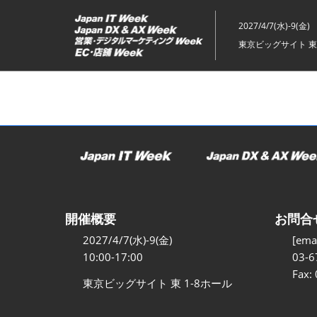
ス
キ
2027/4/7(水)-9(金)
ッ
東京ビッグサイト 東
プ
し
て
進
む
開催概要
お問合
2027/4/7(水)-9(金)
[emai
10:00-17:00
03-6
Fax:
東京ビッグサイト 東 1-8ホール