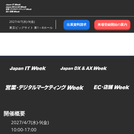
ス
キ
ッ
2027/4/7(水)-9(金)
出展資料請求
来場登録開始の案内
プ
東京ビッグサイト 東1～8ホール
し
て
進
む
開催概要
2027/4/7(水)-9(金)
10:00-17:00