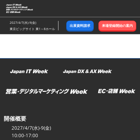
ス
キ
ッ
2027/4/7(水)-9(金)
出展資料請求
来場登録開始の案内
プ
東京ビッグサイト 東1～8ホール
し
て
進
む
開催概要
2027/4/7(水)-9(金)
10:00-17:00