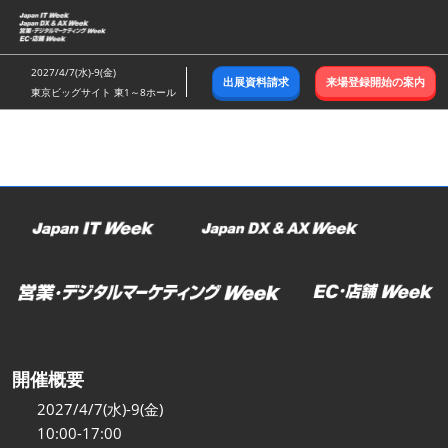
ス
キ
ッ
2027/4/7(水)-9(金)
出展資料請求
来場登録開始の案内
プ
東京ビッグサイト 東1～8ホール
し
て
進
む
開催概要
2027/4/7(水)-9(金)
10:00-17:00