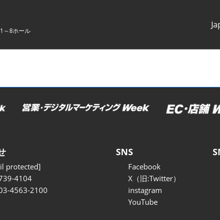
Ja
1～8ホール
Japanes
English
せ
SNS
S
l protected]
Facebook
739-4104
X（旧:Twitter）
 03-4563-2100
instagram
YouTube