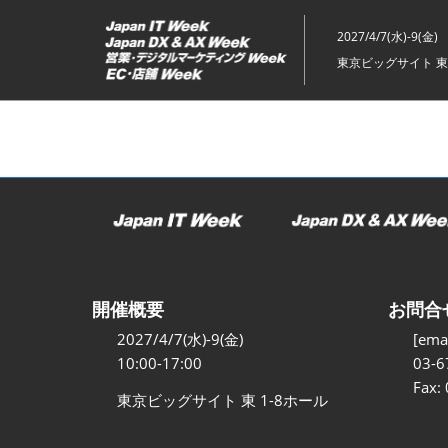
ス
キ
2027/4/7(水)-9(金)
ッ
東京ビッグサイト 東
プ
し
て
進
む
開催概要
お問合
2027/4/7(水)-9(金)
[emai
10:00-17:00
03-6
Fax:
東京ビッグサイト 東 1-8ホール