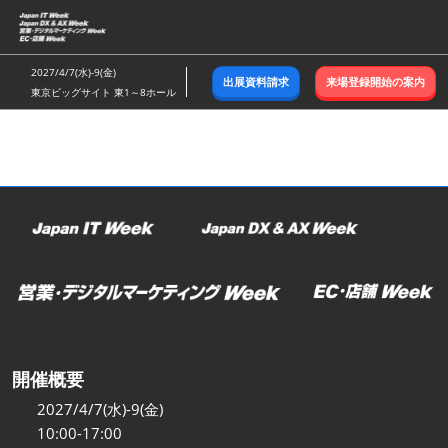
ス
キ
ッ
2027/4/7(水)-9(金)
出展資料請求
来場登録開始の案内
プ
東京ビッグサイト 東1～8ホール
し
て
進
む
開催概要
2027/4/7(水)-9(金)
10:00-17:00