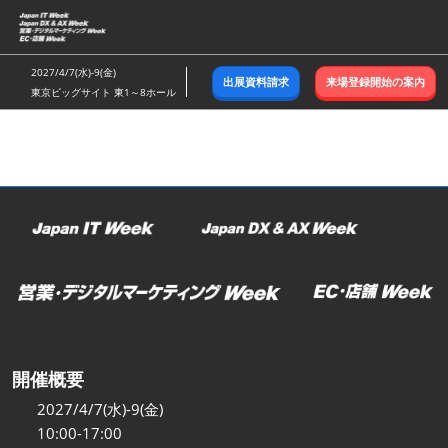
ス
キ
ッ
2027/4/7(水)-9(金)
出展資料請求
来場登録開始の案内
プ
東京ビッグサイト 東1～8ホール
し
て
進
む
開催概要
2027/4/7(水)-9(金)
10:00-17:00