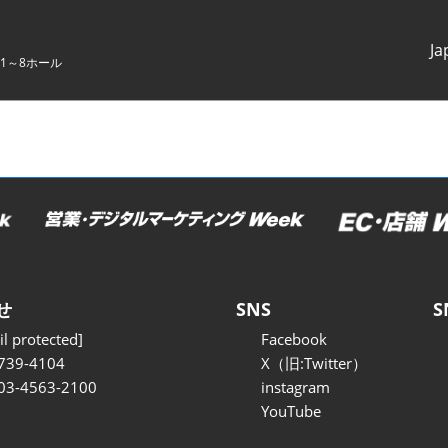
Ja
1～8ホール
Japanes
English
せ
SNS
S
l protected]
Facebook
739-4104
X（旧:Twitter）
 03-4563-2100
instagram
YouTube