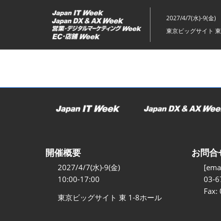
ス
キ
2027/4/7(水)-9(金)
ッ
東京ビッグサイト 東
プ
し
て
進
む
開催概要
お問合
2027/4/7(水)-9(金)
[emai
10:00-17:00
03-6
Fax:
東京ビッグサイト 東 1-8ホール