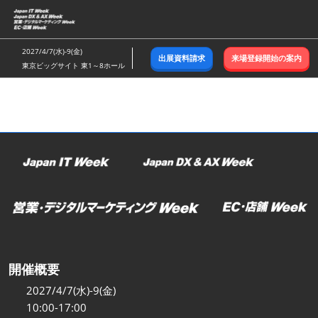
ス
キ
ッ
2027/4/7(水)-9(金)
出展資料請求
来場登録開始の案内
プ
東京ビッグサイト 東1～8ホール
し
て
進
む
開催概要
2027/4/7(水)-9(金)
10:00-17:00