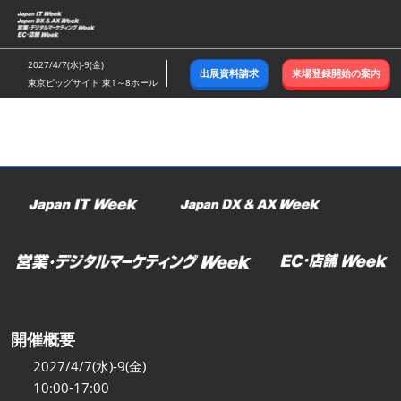
ス
キ
ッ
2027/4/7(水)-9(金)
出展資料請求
来場登録開始の案内
プ
東京ビッグサイト 東1～8ホール
し
て
進
む
開催概要
2027/4/7(水)-9(金)
10:00-17:00