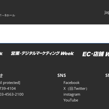
Ja
1～8ホール
Japanes
English
せ
SNS
S
l protected]
Facebook
739-4104
X（旧:Twitter）
 03-4563-2100
instagram
YouTube