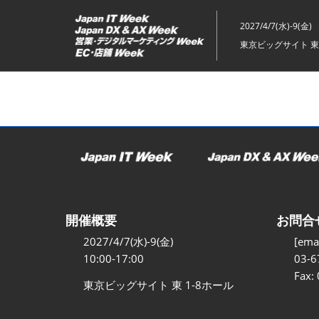
ス
キ
2027/4/7(水)-9(金)
ッ
東京ビッグサイト 東
プ
し
て
進
む
開催概要
お問合
2027/4/7(水)-9(金)
[emai
10:00-17:00
03-6
Fax:
東京ビッグサイト 東 1-8ホール