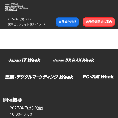
ス
キ
ッ
2027/4/7(水)-9(金)
出展資料請求
来場登録開始の案内
プ
東京ビッグサイト 東1～8ホール
し
て
進
む
開催概要
2027/4/7(水)-9(金)
10:00-17:00