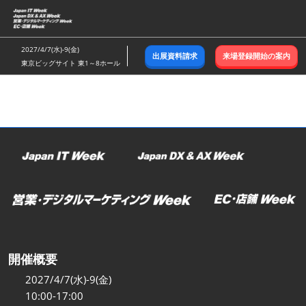
ス
キ
ッ
2027/4/7(水)-9(金)
出展資料請求
来場登録開始の案内
プ
東京ビッグサイト 東1～8ホール
し
て
進
む
開催概要
2027/4/7(水)-9(金)
10:00-17:00