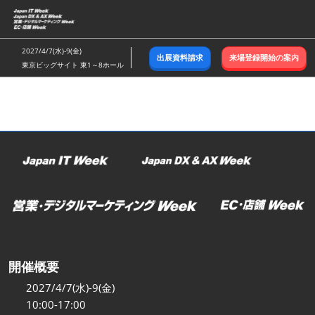
ス
キ
ッ
2027/4/7(水)-9(金)
出展資料請求
来場登録開始の案内
プ
東京ビッグサイト 東1～8ホール
し
て
進
む
開催概要
2027/4/7(水)-9(金)
10:00-17:00