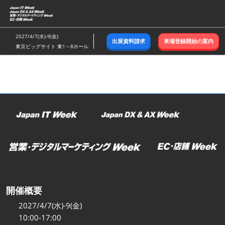
ス
キ
ッ
2027/4/7(水)-9(金)
出展資料請求
来場登録開始の案内
プ
東京ビッグサイト 東1～8ホール
し
て
進
む
開催概要
2027/4/7(水)-9(金)
10:00-17:00