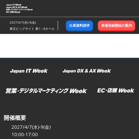
ス
キ
ッ
2027/4/7(水)-9(金)
出展資料請求
来場登録開始の案内
プ
東京ビッグサイト 東1～8ホール
し
て
進
む
開催概要
2027/4/7(水)-9(金)
10:00-17:00