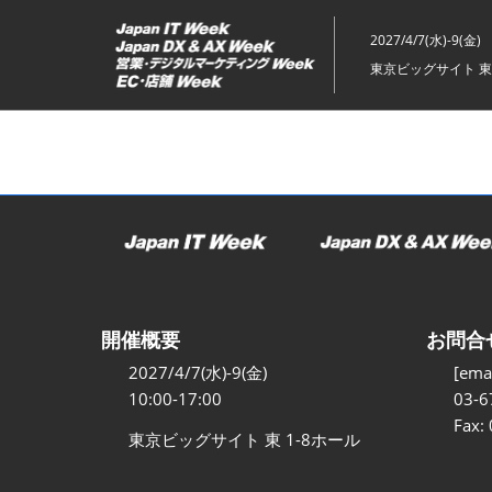
ス
キ
2027/4/7(水)-9(金)
ッ
東京ビッグサイト 東
プ
し
て
進
む
開催概要
お問合
2027/4/7(水)-9(金)
[emai
10:00-17:00
03-6
Fax:
東京ビッグサイト 東 1-8ホール