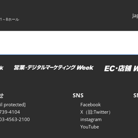
Ja
1～8ホール
Japanes
English
せ
SNS
S
l protected]
Facebook
739-4104
X（旧:Twitter）
 03-4563-2100
instagram
YouTube