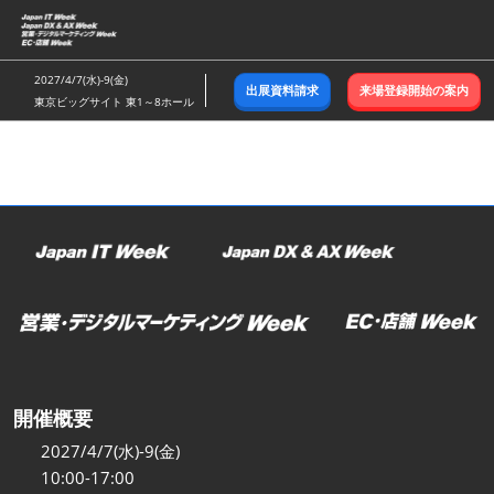
ス
キ
ッ
2027/4/7(水)-9(金)
出展資料請求
来場登録開始の案内
プ
東京ビッグサイト 東1～8ホール
し
て
進
む
開催概要
2027/4/7(水)-9(金)
10:00-17:00