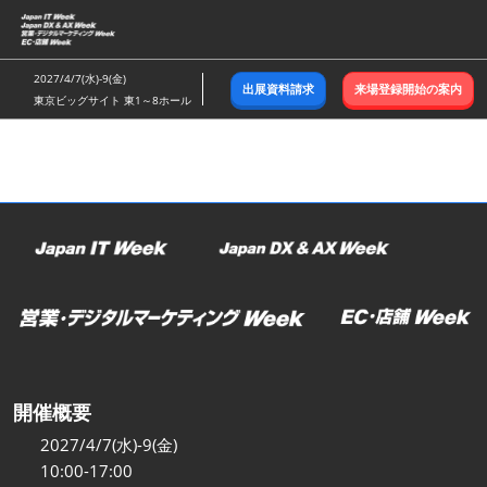
ス
キ
ッ
2027/4/7(水)-9(金)
出展資料請求
来場登録開始の案内
プ
東京ビッグサイト 東1～8ホール
し
て
進
む
開催概要
2027/4/7(水)-9(金)
10:00-17:00