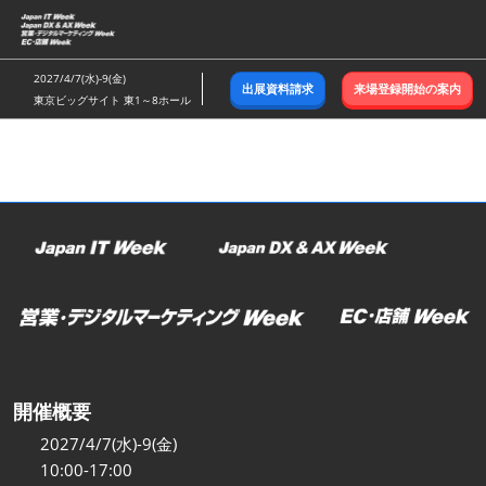
ス
キ
ッ
2027/4/7(水)-9(金)
出展資料請求
来場登録開始の案内
プ
東京ビッグサイト 東1～8ホール
し
て
進
む
開催概要
2027/4/7(水)-9(金)
10:00-17:00