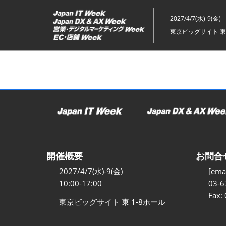
ス
キ
2027/4/7(水)-9(金)
ッ
東京ビッグサイト 東
プ
し
て
進
む
開催概要
お問合
2027/4/7(水)-9(金)
[emai
10:00-17:00
03-6
Fax:
東京ビッグサイト 東 1-8ホール