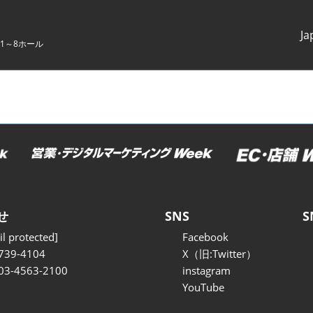
Ja
1～8ホール
Japanes
English
せ
SNS
S
l protected]
Facebook
739-4104
X（旧:Twitter）
 03-4563-2100
instagram
YouTube