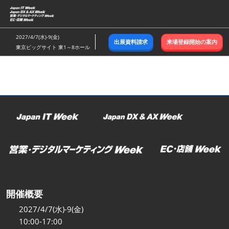
ス
キ
ッ
2027/4/7(水)-9(金)
出展資料請求
来場登録開始の案内
プ
東京ビッグサイト 東1～8ホール
し
て
進
む
開催概要
2027/4/7(水)-9(金)
10:00-17:00