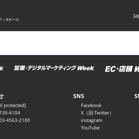
Ja
1～8ホール
Japanes
English
せ
SNS
S
l protected]
Facebook
739-4104
X（旧:Twitter）
 03-4563-2100
instagram
YouTube