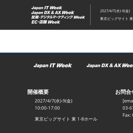
ス
キ
2027/4/7(水)-9(金)
ッ
東京ビッグサイト 東
プ
し
て
進
む
開催概要
お問合
2027/4/7(水)-9(金)
[emai
10:00-17:00
03-6
Fax:
東京ビッグサイト 東 1-8ホール