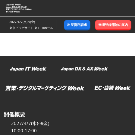
ス
キ
ッ
2027/4/7(水)-9(金)
出展資料請求
来場登録開始の案内
プ
東京ビッグサイト 東1～8ホール
し
て
進
む
開催概要
2027/4/7(水)-9(金)
10:00-17:00