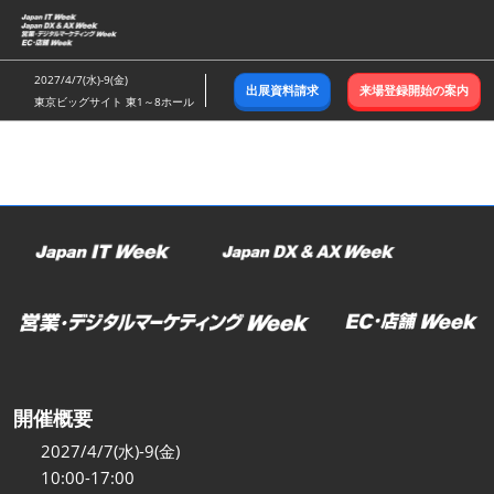
ス
キ
ッ
2027/4/7(水)-9(金)
出展資料請求
来場登録開始の案内
プ
東京ビッグサイト 東1～8ホール
し
て
進
む
開催概要
2027/4/7(水)-9(金)
10:00-17:00