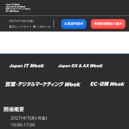
ス
キ
ッ
2027/4/7(水)-9(金)
出展資料請求
来場登録開始の案内
プ
東京ビッグサイト 東1～8ホール
し
て
進
む
開催概要
2027/4/7(水)-9(金)
10:00-17:00