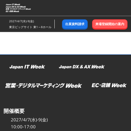
ス
キ
ッ
2027/4/7(水)-9(金)
出展資料請求
来場登録開始の案内
プ
東京ビッグサイト 東1～8ホール
し
て
進
む
開催概要
2027/4/7(水)-9(金)
10:00-17:00