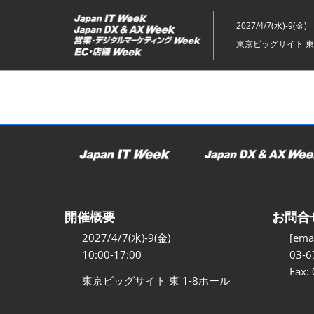
ス
キ
2027/4/7(水)-9(金)
ッ
東京ビッグサイト 東
プ
し
て
進
む
開催概要
お問合
2027/4/7(水)-9(金)
[emai
10:00-17:00
03-6
Fax:
東京ビッグサイト 東 1-8ホール