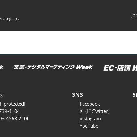
Ja
1～8ホール
Japanes
English
せ
SNS
S
l protected]
Facebook
739-4104
X（旧:Twitter）
 03-4563-2100
instagram
YouTube