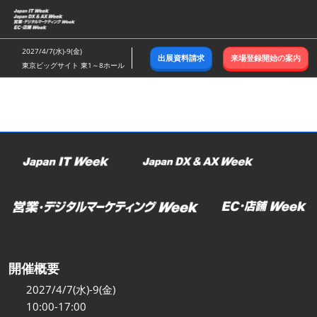
ス
キ
ッ
2027/4/7(水)-9(金)
出展資料請求
来場登録開始の案内
プ
東京ビッグサイト 東1～8ホール
し
て
進
む
開催概要
2027/4/7(水)-9(金)
10:00-17:00