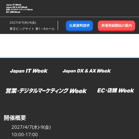
ス
キ
ッ
2027/4/7(水)-9(金)
出展資料請求
来場登録開始の案内
プ
東京ビッグサイト 東1～8ホール
し
て
進
む
開催概要
2027/4/7(水)-9(金)
10:00-17:00