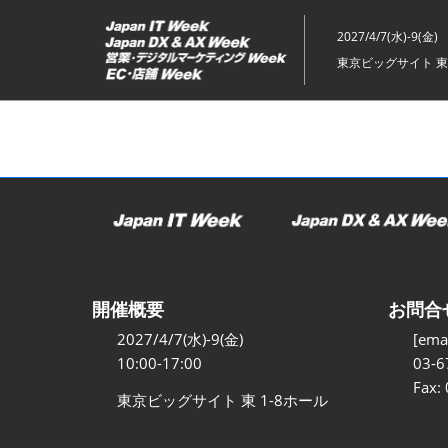
ス
キ
2027/4/7(水)-9(金)
ッ
東京ビッグサイト 東
プ
し
て
進
む
開催概要
お問合
2027/4/7(水)-9(金)
[emai
10:00-17:00
03-6
Fax:
東京ビッグサイト 東 1-8ホール