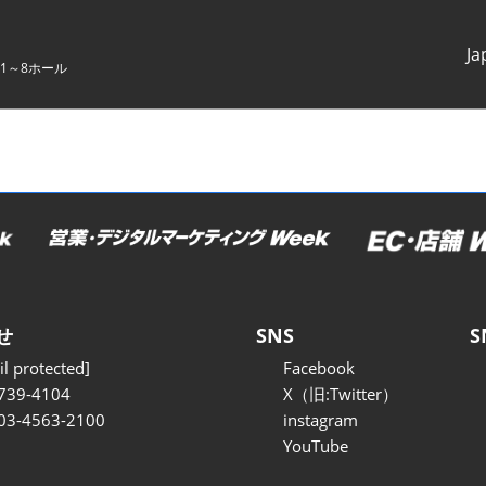
Ja
1～8ホール
Japanes
English
せ
SNS
S
l protected]
Facebook
739-4104
X（旧:Twitter）
 03-4563-2100
instagram
YouTube