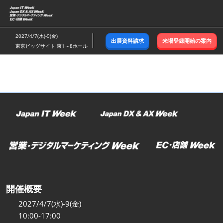
ス
キ
ッ
2027/4/7(水)-9(金)
出展資料請求
来場登録開始の案内
プ
東京ビッグサイト 東1～8ホール
し
て
進
む
開催概要
2027/4/7(水)-9(金)
10:00-17:00