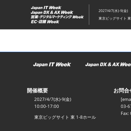
ス
キ
2027/4/7(水)-9(金)
ッ
東京ビッグサイト 東
プ
し
て
進
む
開催概要
お問合
2027/4/7(水)-9(金)
[emai
10:00-17:00
03-6
Fax:
東京ビッグサイト 東 1-8ホール