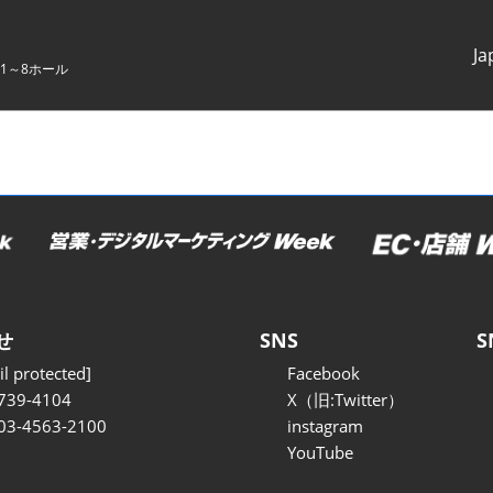
Ja
1～8ホール
Japanes
English
せ
SNS
S
l protected]
Facebook
739-4104
X（旧:Twitter）
 03-4563-2100
instagram
YouTube