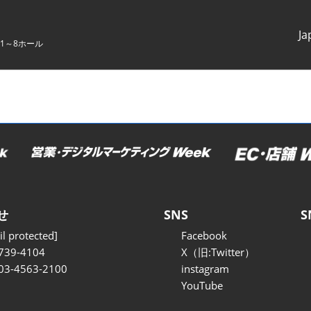
Ja
1～8ホール
Japanes
English
せ
SNS
S
l protected]
Facebook
739-4104
X（旧:Twitter）
 03-4563-2100
instagram
YouTube