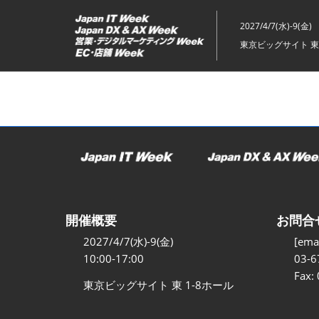
ス
キ
2027/4/7(水)-9(金)
ッ
東京ビッグサイト 東
プ
し
て
進
む
開催概要
お問合
2027/4/7(水)-9(金)
[emai
10:00-17:00
03-6
Fax:
東京ビッグサイト 東 1-8ホール