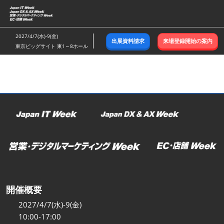
ス
キ
ッ
2027/4/7(水)-9(金)
出展資料請求
来場登録開始の案内
プ
東京ビッグサイト 東1～8ホール
し
て
進
む
開催概要
2027/4/7(水)-9(金)
10:00-17:00