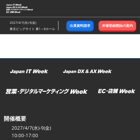
ス
キ
ッ
2027/4/7(水)-9(金)
出展資料請求
来場登録開始の案内
プ
東京ビッグサイト 東1～8ホール
し
て
進
む
開催概要
2027/4/7(水)-9(金)
10:00-17:00