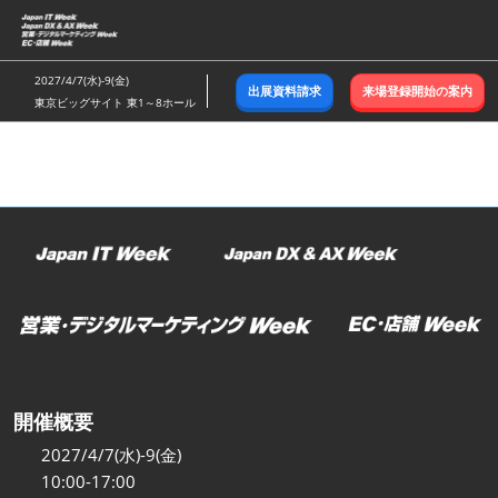
ス
キ
ッ
2027/4/7(水)-9(金)
出展資料請求
来場登録開始の案内
プ
東京ビッグサイト 東1～8ホール
し
て
進
む
開催概要
2027/4/7(水)-9(金)
10:00-17:00